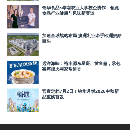
锦华食品×华南农业大学校企协作，领跑
食品行业健康与风味新赛道
加速全球战略布局 澳洲乳业牵手欧洲奶酪
巨头
远洋海味：裕丰源东星斑、黄鱼鲞，承包
宴席烟火与家常鲜香
官宣定档7月2日！锦华月饼2026中秋新
品重磅首发