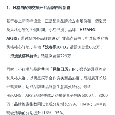
1、风格与配饰交融开启品牌内容新篇
基于春上新高峰流量，正是配饰品牌抢占市场份额，塑造品
类风格心智的关键时期。小红书携手品牌
「HEFANG、
ARSIS」
通过站内外品牌建设&行业高点背书，打造应季穿搭
风格核心阵地，带动
「浅春系JOTD」
话题浏览量602万，
「浪漫波嬉风首饰」
话题浏览量729万；
同时，小红书与品牌共创
「风格日历」IP，
强势渗透品牌定
制风格人群，以明星买手合作夯实新品热度，后期展开长线
经营策略，达成品牌新品到新生意高效转化。最终
HEFANG、ARSIS品牌整体活动曝光量分别近6000万、8000
万；品牌搜索指数同比表现分别增长59%、104%；GMV表
现较活动前分别提升116%、35%。