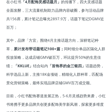
在小红书
「4月配饰灵感话题月」
的传播下，四大灵感话题
全面发酵，三大流量机制助力品牌内容破圈，参与活动品牌
共156席，累计笔记总曝光2897.9万，话题下笔记DGMV近
百万；
其中，品牌「方宜」围绕4月主推话题方向，深耕笔记种
草，
累计发布带话题笔记100+篇；
同时细分单品区隔化人群
投放策略，达成店铺GMV破百万，环比提升50%的生意佳
绩；
「KKLUE」
结合站内
「首饰界的金三银四」
话题趋势，
科学选品上新，主推18K金项链，精细化人群种草，匹配场
景化营销策略，最终实现品牌店铺GMV百万成交额。
目前，小红书配饰赛道发展正热，5-6月灵感趋势来袭，小红
书将携手更多品牌共创更多配饰美学新风潮，探索更多维度